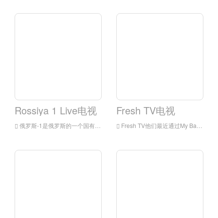
Rossiya 1 Live电视
Fresh TV电视
俄罗斯-1是俄罗斯的一个国有电视频道,在1991年开始播出,主要在娱乐节目上竞争.
Fresh TV他们最近通过My Babysitter的吸血鬼，真的是我，将焦点扩大到了真人电影！和Backstage