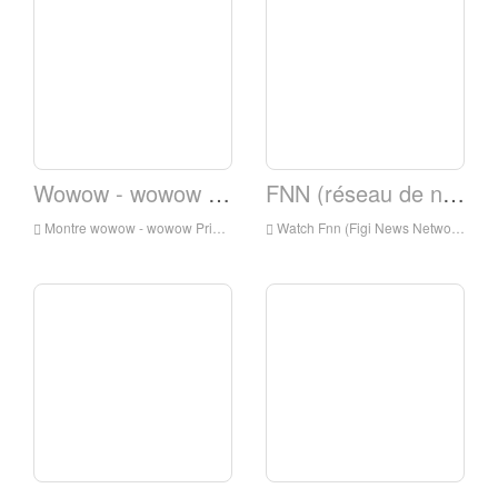
Wowow - wowow Prime
FNN (réseau de nouvelles Figi)
Montre wowow - wowow Prime en direct en ligne, wowow - wowow Prime HD Scheaning live, wowow - wowow Prime Voir la télévision en direct du Japon
Watch Fnn (Figi News Network) en direct en ligne, FNN (Figi News Network) HD ​​Scheaning, FNN (Figi News Network) Regardez la télévision en direct Japon TV FRoss