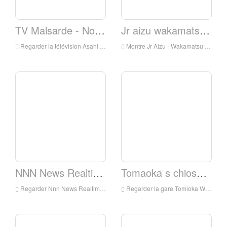
TV Malsarde - Nourriture
Jr aizu wakamatsu s chiomon b ou m
Regarder la télévision Asahi - Ann Live Online, TV Asahi - Ann HD Live Streaming, TV Asahi - Ann regarder la télévision en direct du Japon
Montre Jr Aizu - Wakamatsu Station Webcam en direct en ligne, JR Aizu - Wakamatsu Station Webcam HD Live Steaning, JR Aizu - Wakamatsu Station Webcam Montre Live TV du Japon
NNN News Realtime
Tomaoka s chiosu b ou m
Regarder Nnn News Realtime en direct en ligne, NNN News Realtime HD Streaming en direct, NNN News Realtime Watch TV auprès du Japon
Regarder la gare Tomioka Webcam en direct en ligne, gare Tomioka Webcam HD Streaming en direct, gare Tomioka webcam montre la télévision en direct du Japon