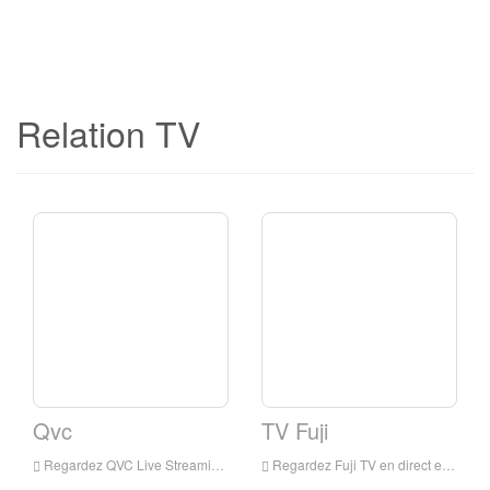
Relation TV
Qvc
TV Fuji
Regardez QVC Live Streaming en ligne, QVC Live Streaming, QVC est une chaîne de télévision au Japon
Regardez Fuji TV en direct en ligne, Fuji TV HD Streaming en direct, Fuji TV Montre Live TV du Japon