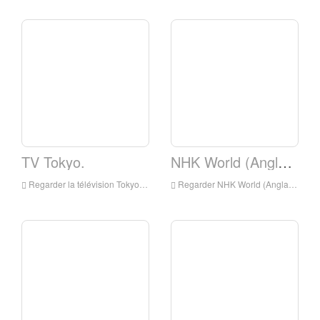
TV Tokyo.
NHK World (Anglais)
Regarder la télévision Tokyo en direct en ligne, TV Tokyo HD Streaming en direct, TV Tokyo Regarder la télévision en direct du Japon
Regarder NHK World (Anglais) en direct en ligne, NHK World (Anglais) HD en direct Streaming, NHK World (Anglais) Regarder la télévision en direct du Japon