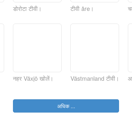
डोरोटा टीवी।
टीवी åre।
च
नहर Växjö खोलें।
Västmanland टीवी।
अधिक ...