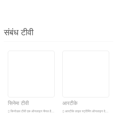
संबंध टीवी
सिनेमा टीवी
आरटीके
किनोज़ल टीवी एक ऑनलाइन चैनल है जो लोकप्रिय फिल्मों और कार्टून प्रदान करता है।
आरटीके लाइव स्ट्रीमिंग ऑनलाइन देखें, आरटीके टीवी लाइव स्ट्रीमिंग, आरटीके टीवी रूस में एक टेलीविजन स्टेशन है