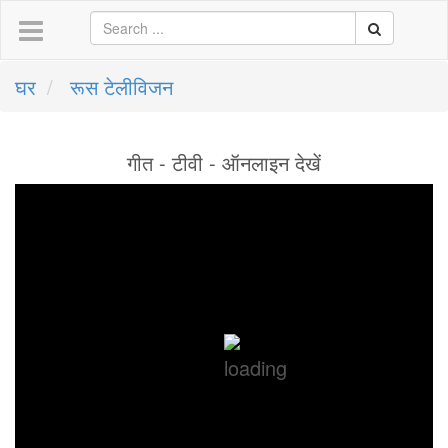
घर
रूस टेलीविजन
गीत - टीवी - ऑनलाइन देखें