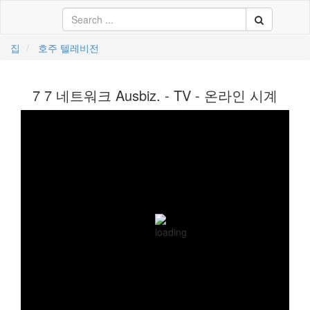
집
호주 텔레비전
中文
7 7 네트워크 Ausbiz. - TV - 온라인 시계
ال
li
кий
sch
 Việt
어
스