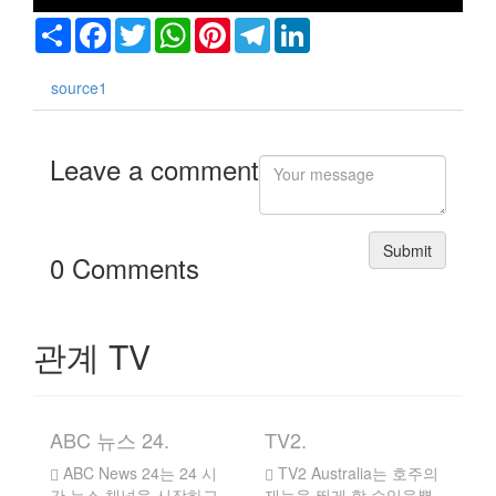
Share
Facebook
Twitter
WhatsApp
Pinterest
Telegram
LinkedIn
리아
source1
라엘
Leave a comment
의
트
Submit
0 Comments
드
다
관계 TV
덴
ABC 뉴스 24.
TV2.
ABC News 24는 24 시
TV2 Australia는 호주의
간 뉴스 채널을 시작하고
재능을 뛰게 할 수있을뿐