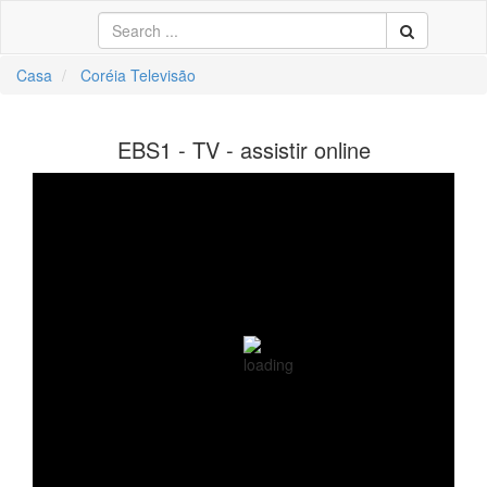
Casa
Coréia Televisão
中文
EBS1 - TV - assistir online
ال
li
кий
sch
 Việt
어
a
o
ça