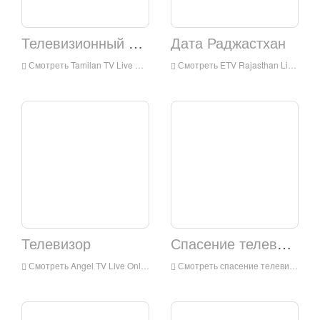
Телевизионный шторм
Дата Раджастхан
Смотреть Tamilan TV Live Online, Tamilan TV HD Live Treating, Tamilan TV Watch Live TV из Индии
Смотреть ETV Rajasthan Live Online, ETV Rajasthan HD Live Streaming, ETV Rajasthan Watch Live TV из Индии
Телевизор
Спасение телевизора
Смотреть Angel TV Live Online, Angel TV HD Live Treating, Angel TV Watch Live TV из Индии
Смотреть спасение телевизор в прямом эфире, спасение Телевизор HD Live Treating, Salvation TV Watch Live TV из Индии