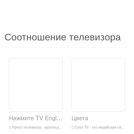
Соотношение телевизора
Нажмите TV English
Цвета
Пресс-телевизор - круглосуточная английская телевизионная станция Television Television для аудитории во всем мире. Это штаб-квартира в Тегеране, столице Ирана. Он в основном транслирует последние новости, комментарии и документальные фильмы, ориентируясь на ситуацию на Ближнем Востоке.
Color TV - это индийская общее сеть развлекательной вещания, принадлежащей Viacom 18. Программы сети включают семейные драмы, комедии, реалити-шоу для молодежи, преступления и телевизионные фильмы