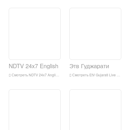
NDTV 24x7 English
Этв Гуджарати
Смотреть NDTV 24x7 Anglish Live Treating Online, NDTV 24x7 Anglish Live Streaming, NDTV 24x7 English - телевизионная станция в Индии
Смотреть EtV Gujarati Live Online, ETV Gujarati HD Live Treating, ETV Gujarati Watch Live TV из Индии