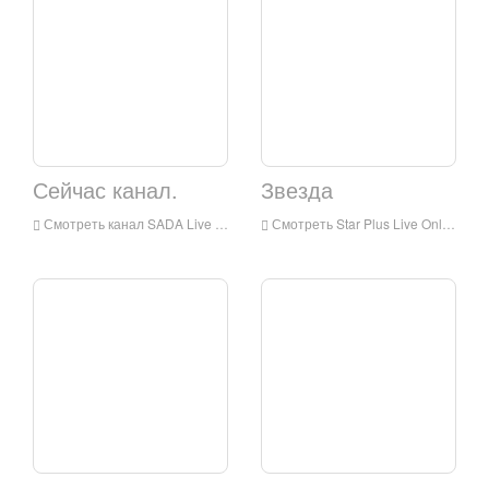
Сейчас канал.
Звезда
Смотреть канал SADA Live Online, SADA Channel HD Live Treating, SADA Channel Watch Live TV из Индии
Смотреть Star Plus Live Online, Star Plus HD Live Treating, Star Plus Watch Live TV из Индии