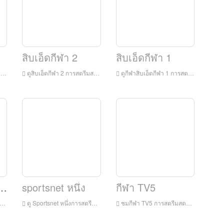
สิบเอ็ดกีฬา 2
สิบเอ็ดกีฬา 1
d
ดูสิบเอ็ดกีฬา 2 การสตรีมสดออนไลน์, สิบเอ็ดกีฬา 2 สตรีมมิ่งสด, ดูสิบเอ็ดกีฬา 2 ฟรีบน Android
ดูกีฬาสิบเอ็ดกีฬา 1 การสตรีมสดออนไลน์, สิบเอ็ดกีฬา 1 สตรีมมิ่งสด, ดูสิบเอ็ดกีฬา 1 ฟรีบน Android
snet Ontario
sportsnet หนึ่ง
กีฬา TV5
ดู Sportsnet หนึ่งการสตรีมสดออนไลน์, Sportsnet หนึ่งสตรีมมิ่งสด, นาฬิกา SPORTSNET หนึ่งฟรีบน Android
ชมกีฬา TV5 การสตรีมสดออนไลน์, กีฬา TV5 สดสตรีมมิ่ง, ดูกีฬา TV5 ฟรีบน Android