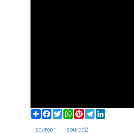
น
Share
Facebook
Twitter
WhatsApp
Pinterest
Telegram
LinkedIn
source1
source2