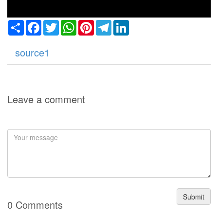
Share
Facebook
Twitter
WhatsApp
Pinterest
Telegram
LinkedIn
น
source1
Leave a comment
Submit
0 Comments