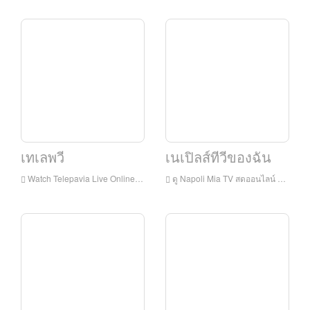
เทเลพวี
เนเปิลส์ทีวีของฉัน
Watch Telepavia Live Online, Telepavia HD สตรีมสดสตรีทเทเลพวีดูทีวีสดจากอิตาลี
ดู Napoli Mia TV สดออนไลน์ Napoli Mia TV HD สตรีมมิ่งสด Napoli Mia ทีวีดูทีวีสดจากอิตาลี