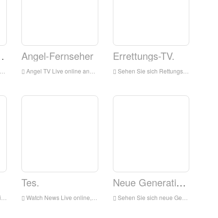
asthan.
Angel-Fernseher
Errettungs-TV.
Angel TV Live online ansehen, Angel TV HD Live Streaming, Angel TV Watch Live-TV aus Indien
Sehen Sie sich Rettungs-TV live online an
Tes.
Neue Generation TV.
n
Watch News Live online, News HD Live Streaming, News Watch Live-TV aus Indien
Sehen Sie sich neue Generation TV Live-Verbindung, Neue Generation TV HADDU Live-Design, Neue Generation TV-Uhr Live-TV-Rahmen Indien