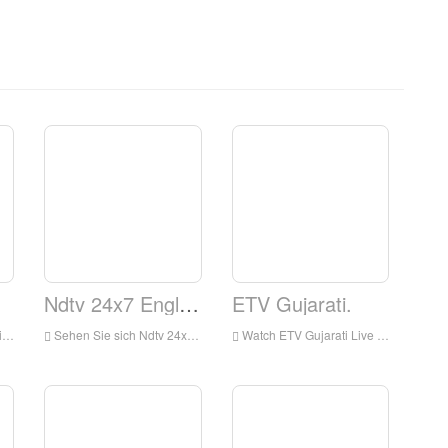
Ndtv 24x7 Englisch.
ETV Gujarati.
lme
Sehen Sie sich Ndtv 24x7 English Live Streaming online an
Watch ETV Gujarati Live online, ETV Gujarati HD Live Streaming, ETV Gujarati Live-TV aus Indien