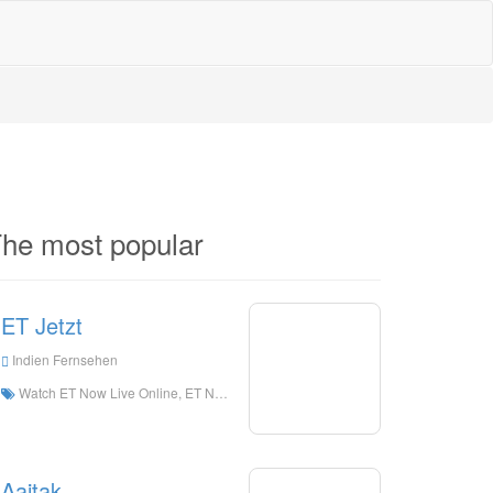
he most popular
ET Jetzt
Indien Fernsehen
Watch ET Now Live Online, ET Now HD Live Streaning, ET Now Watch Live TV from India
Aajtak