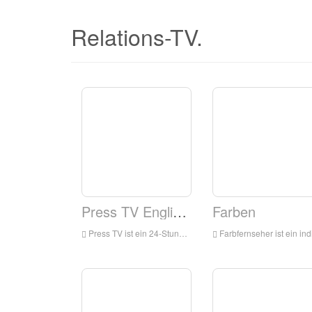
Relations-TV.
Press TV Englisch.
Farben
Press TV ist ein 24-Stunden-englischer News-Fernsehsender für das Publikum auf der ganzen Welt ausgestrahlt. Es hat seinen Hauptsitz in Teheran, der Hauptstadt des Iran. Es sendet hauptsächlich die neuesten Nachrichten, Kommentare und Dokumentationen, die sich auf die Situation im Nahen Osten konzentrieren.
Farbfernseher ist ein indisches General Entertainment Rundfunknetzwerk der Viacom 18. Die Programme des Netzwerks umfassen Familiendramen, Komödien, Reality-Shows für Jugendliche, Kriminalitätshows und TV-Fi