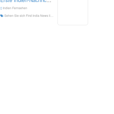
Indien Fernsehen
Sehen Sie sich First India News live online an. Erstes Indien News HD Live-Streaming, erster Indien News Sehen Sie sich Live-TV aus Indien