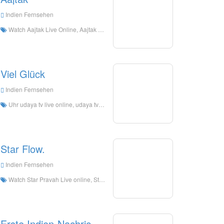
Indien Fernsehen
Watch Aajtak Live Online, Aajtak HD Live Streaning, Aajtak Watch Live TV from India
Viel Glück
Indien Fernsehen
Uhr udaya tv live online, udaya tv hd live streaming, udaya tv uhr live tv aus indien
Star Flow.
Indien Fernsehen
Watch Star Pravah Live online, Star Pravah HD Live-Streaming, Star Pravah-Uhr Live-TV aus Indien
Erste Indien-Nachrichten.