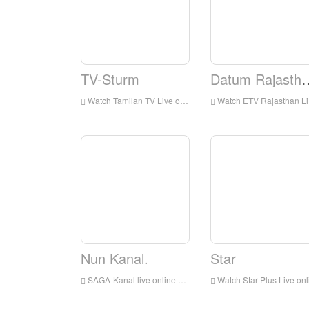
TV-Sturm
Datum Raj
Watch Tamilan TV Live online, Tamilan TV HD Live Streaming, Tamilan TV Live-TV aus Indien
Watch ETV Rajasthan Live online, ETV Rajasthan HD Live Streaming, ETV Rajasthan Live-TV aus Indien
Nun Kanal.
Star
SAGA-Kanal live online ansehen, SADA-Kanal HD Live-Streaming, SADA-Kanal-Uhr Live-TV aus Indien
Watch Star Plus Live online, Star Plus HD Live-Streaming, Star Plus-Uhr Live-TV aus Indie