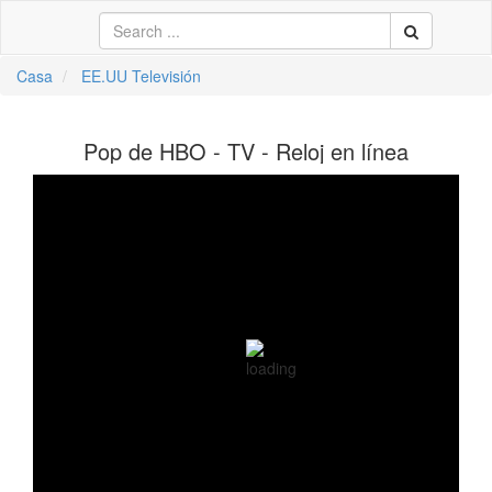
Casa
EE.UU Televisión
中文
Pop de HBO - TV - Reloj en línea
ال
li
кий
sch
 Việt
어
elana
na
ia