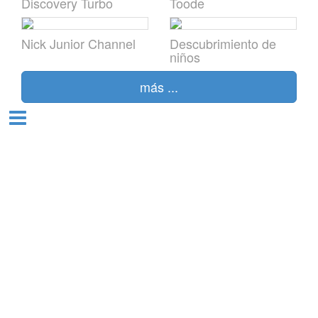
Discovery Turbo
Toode
Nick Junior Channel
Descubrimiento de
niños
alia
más ...
l
o
ndia
ia
dá
ia