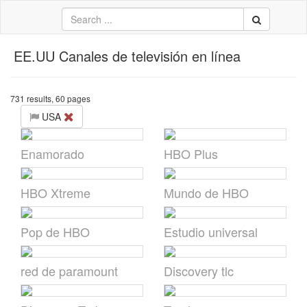
EE.UU Canales de televisión en línea
中文
ال
731 results, 60 pages
USA
li
кий
Enamorado
HBO Plus
sch
 Việt
HBO Xtreme
Mundo de HBO
어
Pop de HBO
Estudio universal
elana
red de paramount
Discovery tlc
na
ia