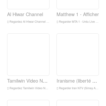
Al Hiwar Channel
Matthew 1 - Afficher
Regardez Al Hiwar Channel Live Online, Al Hiwar Channel HD Streaming en direct, Al Hiwar Channel Watch TV en direct de l'Angleterre
Regarder MTA 1 - Urdu Live Online, MTA 1 - Urdu HD en direct en direct, MTA 1 - Montre Urduve Live TV de l'Angleterre
Tamilwin Video News
Iranisme (liberté de temps)
Regardez Tamilwin Video News Live Online, Tamilwin Video News HD Streaming en direct, Tamilwin Video News Montre Télévision en direct de l'Angleterre
Regarder Iran NTV (Simay Azadi) en direct en ligne, iranntv (Simay Azadi) HD Streaming en direct, iranntv (Simay Azadi) Regarder la télévision en direct de l'Angleterre