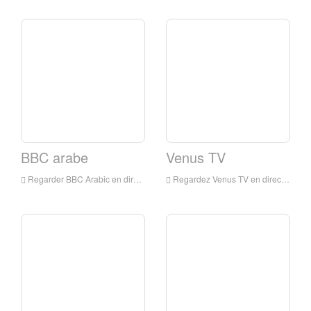
BBC arabe
Venus TV
Regarder BBC Arabic en direct en ligne, BBC Arabic HD Streaming en direct, BBC Arabic Watch TV de l'Angleterre
Regardez Venus TV en direct en ligne, Vénus TV HD Streaming en direct, Venus TV Montre Live TV de l'Angleterre