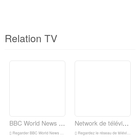
Relation TV
BBC World News TV
Network de télévision elshaddai
Regarder BBC World News TV en direct en ligne, BBC World News TV HD Streaming en direct, BBC World News TV Watch Live TV de l'Angleterre
Regardez le réseau de télévision Elshaddai en direct en ligne, réseau de télévision Eilshaddai HD Streaming en direct, réseau de télévision elshaddai, regarder la télévision en direct de l'Angleterre