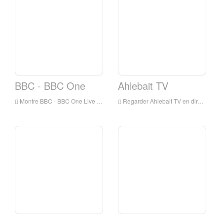
BBC - BBC One
Ahlebait TV
Montre BBC - BBC One Live Online, BBC - BBC One HD Streaming en direct, BBC - BBC une montre en direct TV de l'Angleterre
Regarder Ahlebait TV en direct en ligne, Ahlebait TV HD Streaming en direct, Ahlebait TV Watch Live TV de l'Angleterre