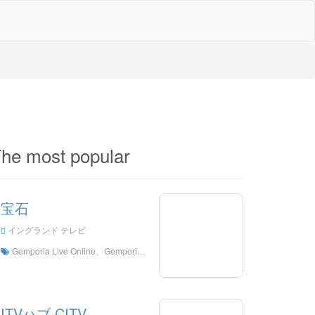
he most popular
宝石
イングランド テレビ
Gemporia Live Online、Gemporia HDライブストリーミング、Gemporia Watch Live TVがイギリスからLive TV
ITVハブ CITV