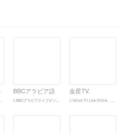
ワーク
BBCアラビア語
金星TV.
BBCアラビアライブオンライン、BBCアラビアHDライブストリーミング、BBCアラビア語腕時計LIVEテレビ
Venus TV Live Online、Venus TV HDライブストリーミング、Venus TV Watch Live TVがイギリスのライブTV