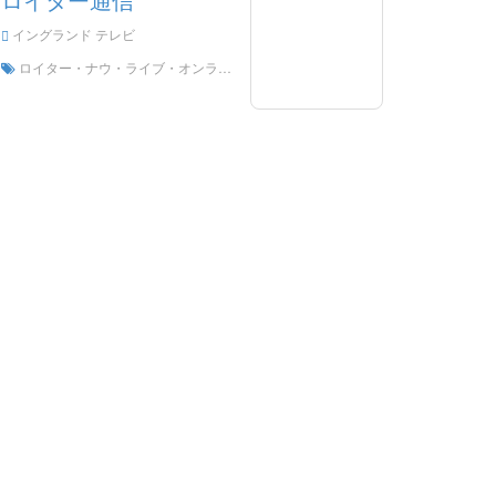
イングランド テレビ
ロイター・ナウ・ライブ・オンライン、ロイター・ナウ・HDライブ・ストリーミング、ロイター・ナウ・ウォッチ・ライブTVをイギリスから視聴する。