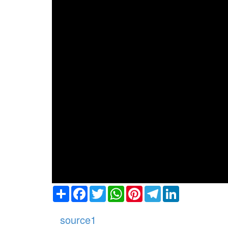
リア
Share
Facebook
Twitter
WhatsApp
Pinterest
Telegram
LinkedIn
source1