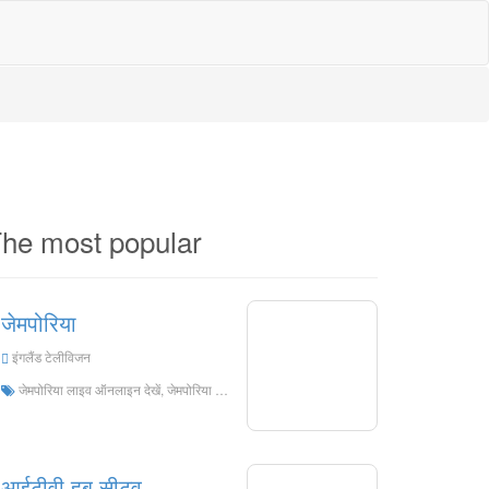
he most popular
जेमपोरिया
इंगलैंड टेलीविजन
जेमपोरिया लाइव ऑनलाइन देखें, जेमपोरिया एचडी लाइव स्ट्रीमिंग, जेमपोरिया इंग्लैंड से लाइव टीवी देखें
आईटीवी हब सीटव