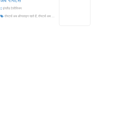
इंगलैंड टेलीविजन
रॉयटर्स अब ऑनलाइन रहते हैं, रॉयटर्स अब एचडी लाइव स्ट्रीमिंग, रॉयटर्स अब इंग्लैंड से लाइव टीवी देखते हैं