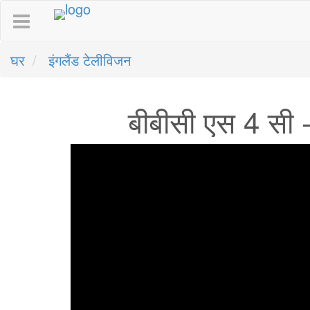
घर
इंगलैंड टेलीविजन
बीबीसी एस 4 सी -