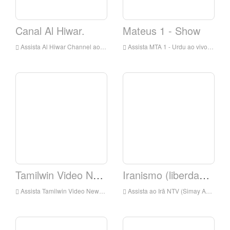
Canal Al Hiwar.
Mateus 1 - Show
Assista Al Hiwar Channel ao vivo on-line, Al Hiwar Channel HD Live Streaming, Al Hiwar Channel Watch TV ao vivo da Inglaterra
Assista MTA 1 - Urdu ao vivo on-line, MTA 1 - Urdu HD Live Streaming, MTA 1 - Urdu Assista TV ao vivo da Inglaterra
Tamilwin Video News.
Iranismo (liberdade de tempo)
Assista Tamilwin Video News ao vivo on-line, Tamilwin Video News HD Streaming ao vivo, Tamilwin Video News Assista ao vivo TV da Inglaterra
Assista ao Irã NTV (Simay Azadi) ao vivo on-line, Iranntv (Simay Azadi) HD Live Streaming, Iranntv (Simay Azadi) Assista ao vivo TV da Inglaterra