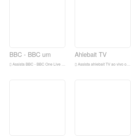
BBC - BBC um
Ahlebait TV
Assista BBC - BBC One Live Online, BBC - BBC One HD Live Streaming, BBC - BBC One Watch TV ao vivo da Inglaterra
Assista ahlebait TV ao vivo on-line, Ahlebait TV HD Live Streaming, Ahlebait TV Watch Live TV da Inglaterra