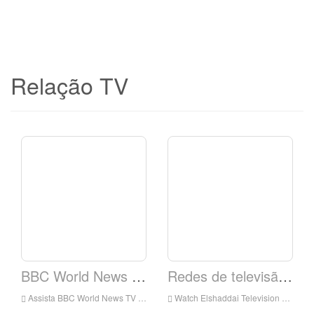
Relação TV
BBC World News TV
Redes de televisão Elshaddai.
Assista BBC World News TV ao vivo on-line, BBC Notícias TV HD Streaming ao vivo, BBC World News TV Watch TV ao vivo da Inglaterra
Watch Elshaddai Television Rede ao vivo on-line, Elshaddai Network de televisão HD Live Streaming, Elshaddai Network de televisão Assista ao vivo TV da Inglaterra