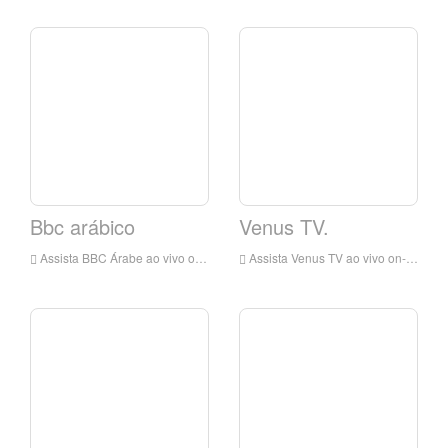
Bbc arábico
Venus TV.
Assista BBC Árabe ao vivo on-line, BBC HD Live Streaming, BBC Arabic Watch Live TV da Inglaterra
Assista Venus TV ao vivo on-line, Venus TV HD Live Streaming, Venus TV Watch TV ao vivo da Inglaterra