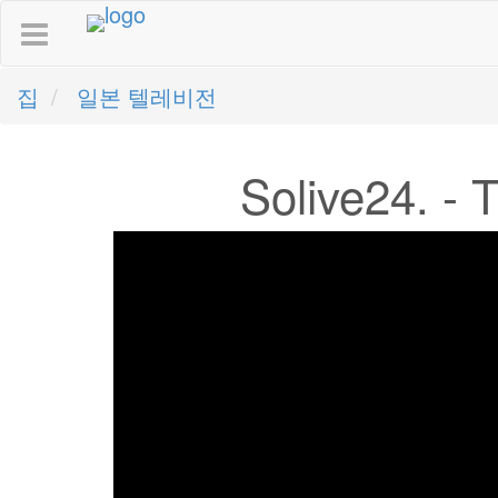
집
일본 텔레비전
Solive24. 