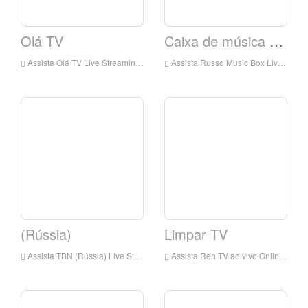
Olá TV
Caixa de música russa
Assista Olá TV Live Streaming Online, Hello TV Live Streaming, Hello TV é uma estação de televisão na Rússia
Assista Russo Music Box Live Streaming Online, Russian Music Box Live Streaming, Russian Music Box é uma estação de televisão em russo
(Rússia)
Limpar TV
Assista TBN (Rússia) Live Streaming Online, TBN (Rússia) Live Streaming, TBN (Rússia) é uma estação de televisão na Rússia
Assista Ren TV ao vivo Online, Ren TV HD Live Streaming, Ren TV Watch TV ao vivo da Rússia