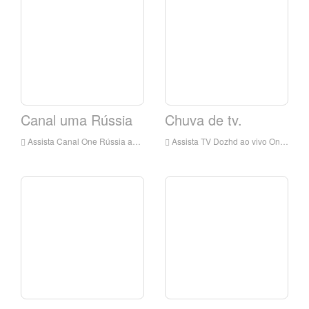
Canal uma Rússia
Chuva de tv.
Assista Canal One Rússia ao vivo on-line, Canal One Rússia HD Live Streaming, Canal One Rússia Assista TV ao vivo da Rússia
Assista TV Dozhd ao vivo Online, TV Dozhd HD Live Streaming, PTV Dozhd Watch TV ao vivo da Rússia