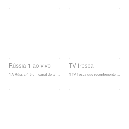
Rússia 1 ao vivo
TV fresca
A Rússia-1 é um canal de televisão estatal na Rússia, que começou a transmitir em 1991 e principalmente compete em programas de entretenimento.
TV fresca que recentemente passaram pelo vampiro do meu babá, é realmente eu, e expandiu o foco para filmes de ação ao vivo! E nos bastidores