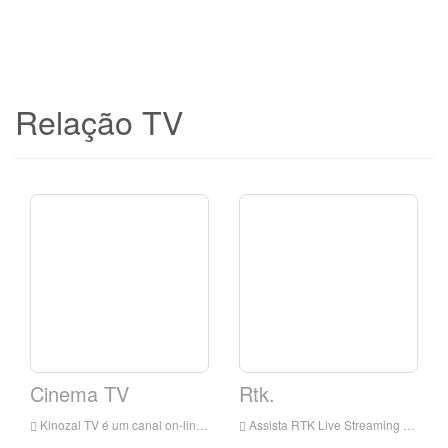
Relação TV
Cinema TV
Rtk.
Kinozal TV é um canal on-line que oferece filmes e desenhos populares.
Assista RTK Live Streaming Online, RTK TV Live Streaming, RTK TV é uma estação de televisão na Rússia