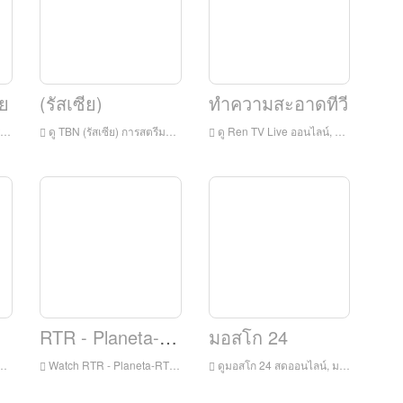
ีย
(รัสเซีย)
ทำความสะอาดทีวี
ดู TBN (รัสเซีย) การสตรีมสดออนไลน์, TBN (รัสเซีย) สตรีมมิ่งสด, TBN (รัสเซีย) เป็นสถานีโทรทัศน์ในรัสเซีย
ดู Ren TV Live ออนไลน์, REN TV HD สตรีมมิ่งสด, Ren TV ดูทีวีสดจากรัสเซีย
RTR - Planeta-RTR
มอสโก 24
Watch RTR - Planeta-RTR Live ออนไลน์, RTR - Planeta-RTR HD สตรีมสด, RTR - Planeta-RTR ดูทีวีสดจากรัสเซีย
ดูมอสโก 24 สดออนไลน์, มอสโก 24 HD สตรีมมิ่งสด, มอสโก 24 ดูทีวีสดจากรัสเซีย