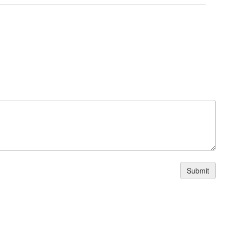
Submit