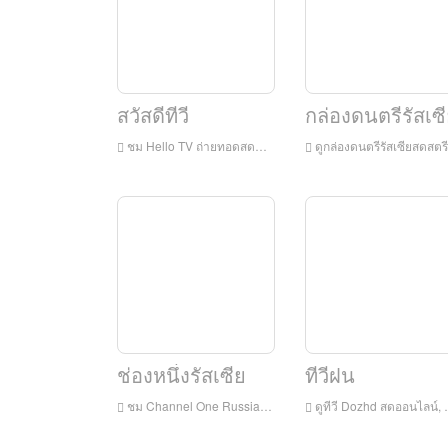
สวัสดีทีวี
กล่องดนตรีรัสเซ
ชม Hello TV ถ่ายทอดสดทางออนไลน์, Hello TV Live Streaming, Hello TV เป็นสถานีโทรทัศน์ในรัสเซีย
ดูกล่องดนตรีรัสเซียสดสตรีมมิ่งออนไลน์, รัสเซียกล่องดนตรีสดสตรีมมิ่ง, กล่องดนตรีรัสเซียเป็นสถานีโทรทัศน์ในรัสเซีย
ช่องหนึ่งรัสเซีย
ทีวีฝน
ชม Channel One Russia Live Online, Channel One Russia HD สตรีมมิ่ง HD, Channel One Russia ดูทีวีสดจากรัสเซีย
ดูทีวี Dozhd สดออนไลน์, ทีวี DOZHD HD สตรีมมิ่งสด, PTV DOZHD ดูทีวีสดจากรัสเซีย