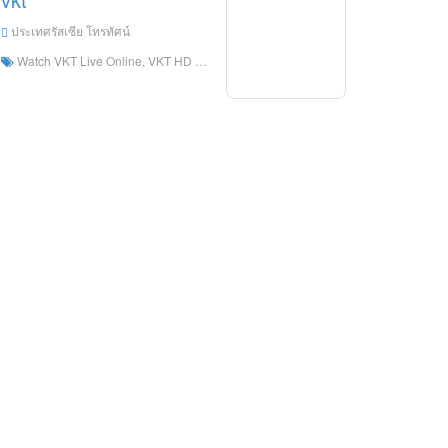
ประเทศรัสเซีย โทรทัศน์
Watch VKT Live Online, VKT HD สตรีมมิ่งสด VKT ดูทีวีสดจากรัสเซีย