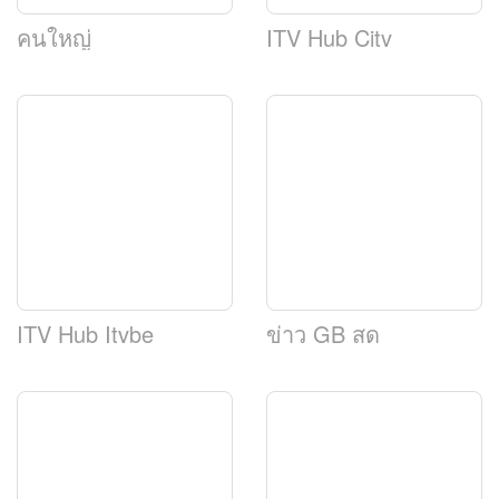
คนใหญ่
ITV Hub Citv
น
ITV Hub Itvbe
ข่าว GB สด