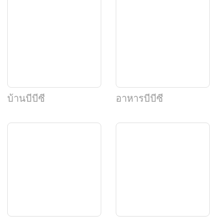
บ้านบีบีซี
อาหารบีบีซี