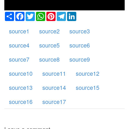
Share
Facebook
Twitter
WhatsApp
Pinterest
Telegram
LinkedIn
source1
source2
source3
source4
source5
source6
source7
source8
source9
source10
source11
source12
source13
source14
source15
source16
source17