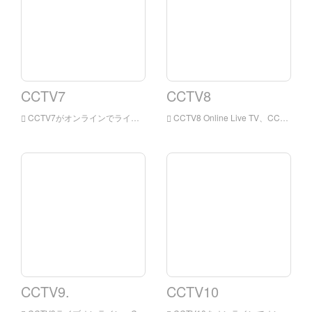
CCTV7
CCTV8
CCTV7がオンラインでライブを見てください。 CCTV7ライブ放送は、もともと中国の中央テレビの子供、軍事、農業および科学技術チャネルでした。 中国の中央テレビが所有する北京語で放送されている公共サービスチャネルです。
CCTV8 Online Live TV、CCTV-8は、視聴者のための幅広いテレビドラマプログラムを提供し、複数の種類、複数のスタイル、複数のスタイルを実現 すべての年齢に適した、洗練された、人気の両方のレパートリーのレベル。
CCTV9.
CCTV10