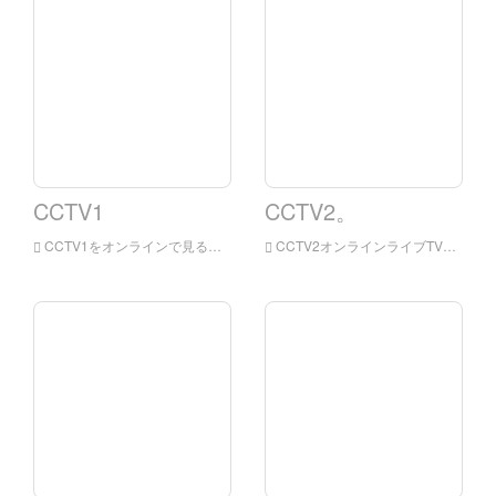
CCTV1
CCTV2。
CCTV1をオンラインで見る中国中央テレビの統合チャネル（チャネルコールサイン：CCTV-1統合）は、中国の中央テレビが所有する北京語ベースの統合プログラムチャネルです。 このチャンネルは中国の中央テレビの最も早い、最も影響力のある統合チャネルです。
CCTV2オンラインライブTV、中国セントラルテレビ金融チャネルは、中国中心テレビが主に北京語で放送する金融拠点です。 このチャネルは専門の財務情報をその中核の内容として取り、補足的なコンテンツとしてライフサービスと消費者のファッションを使用します。