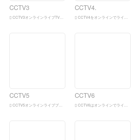
CCTV3
CCTV4.
CCTV3オンラインライブTVステーション、CCTV3チャンネルは、中国の中央テレビが所有する北京語放送を中心としたさまざまなショーチャンネルです。 このチャンネルは、主に娯楽プログラムに焦点を当てて中国の中央テレビのプロフェッショナルなチャンネルです。 このチャンネルは中国中央テレビの多様なチャンネルの最も影響力のあるプロフェッショナルなチャンネルです。
CCTV4をオンラインでライブしているのを見なさい。 オンラインライブTVチャンネルは、ニュースプログラム、日本国内および国際ニュースに関する報告、コメント、娯楽、教育、情報などの包括的なサービスを提供しながら、国内および国際的なニュースに関する報告とコメントを適時に報告します。
CCTV5
CCTV6
CCTV5オンラインライブブロードキャストにはプラグインがありません。 CCTV5ライブ放送テレビチャンネルは、中国で最も早い、最大のプロのスポーツチャンネルで、世界のトップイベントの多くには独占的な国内報告権があります。
CCTV6はオンラインでライブブロードキャストです。 映画チャネルは、中国と外国の映画と、様々な漫画、アート映画、科学的および教育映画、ドキュメンタリー、特徴映画などを放送しています。