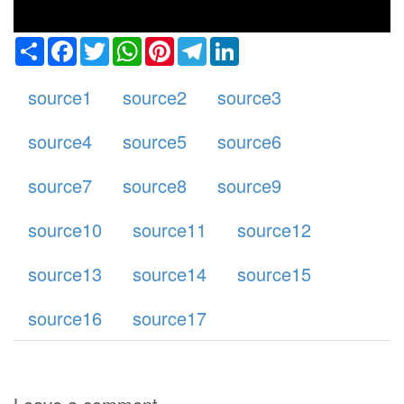
Share
Facebook
Twitter
WhatsApp
Pinterest
Telegram
LinkedIn
source1
source2
source3
source4
source5
source6
source7
source8
source9
リア
source10
source11
source12
source13
source14
source15
source16
source17