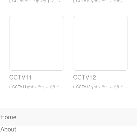
CCTV9ライブオンライン、CCTV9ライブオンラインライブテレビは、中国の中央テレビが主にブロードキャストした2つのチャンネルです。 それらは中国の録音チャンネル（中国語版）と英語録音チャンネル（英語版）に分けられ、中国中央テレビが1日24時間レコードを再生しました
CCTV10をオンラインでオンラインで、中国中心のテレビの科学と教育チャネルの中華民族政府の政府共和国の\\ Repenvient Science and Educationの戦略\\は、教育、科学、文化を備えたプロのテレビチャンネルです。 人々の品質。
CCTV11
CCTV12
CCTV11がオンラインでライブオンラインで、CCTV11 Opera Channel Channelは1日24時間中断します。 中国の中国の最も広範な、影響力のある最大のプロのオペラチャネルです。
CCTV12をオンラインでライブ、社会的および法律のチャンネルを見て、社会的および法律のチャンネルは現実の近くに、人生の近くで、そして美しくそして有用であるように努力します。 CCTVのコミュニケーションリソースの長期的な蓄積、社会的、道徳的、および法的コンテンツを主な内容として、ニュース、特別なトピック、インタビュー、ライブダイレクトなど
Home
About