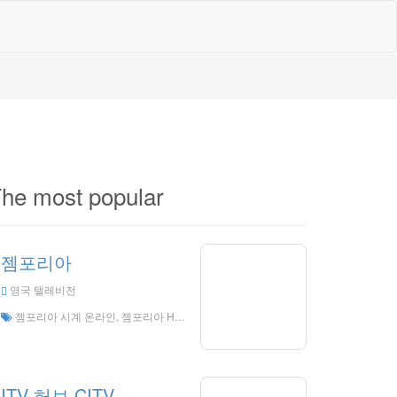
he most popular
젬포리아
영국 텔레비전
젬포리아 시계 온라인, 젬포리아 HD 라이브 스트리밍, 젬포리아 시계 잉글랜드에서 라이브 TV
ITV 허브 CITV.