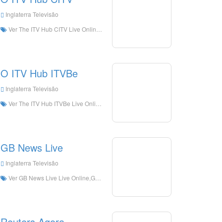
Inglaterra Televisão
Ver The ITV Hub CITV Live Online,The ITV Hub CITV HD Live Streaning,The ITV Hub CITV Watch Live TV from England
O ITV Hub ITVBe
Inglaterra Televisão
Ver The ITV Hub ITVBe Live Online,The ITV Hub ITVBe HD Live Streaning,The ITV Hub ITVBe Ver TV ao vivo a partir de Inglaterra
GB News Live
Inglaterra Televisão
Ver GB News Live Live Online,GB News Live HD Live Streaning,GB News Live Watch Live TV from England
Reuters Agora