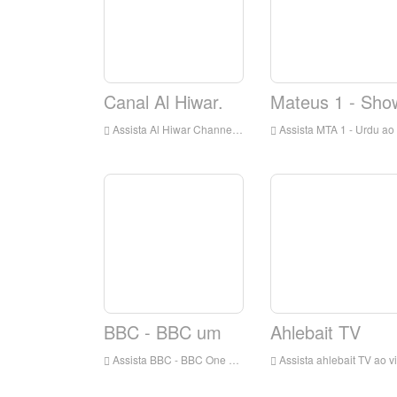
Canal Al Hiwar.
Mateus 1 - Sho
Assista Al Hiwar Channel ao vivo on-line, Al Hiwar Channel HD Live Streaming, Al Hiwar Channel Watch TV ao vivo da Inglaterra
Assista MTA 1 - Urdu ao vivo on-line, MTA 1 - Urdu HD Live Streaming, MTA 1 - Urdu Assista TV ao vivo da Inglaterra
BBC - BBC um
Ahlebait TV
Assista BBC - BBC One Live Online, BBC - BBC One HD Live Streaming, BBC - BBC One Watch TV ao vivo da Inglaterra
Assista ahlebait TV ao vivo on-line, Ahlebait TV HD Live Streaming, Ahlebait TV Watch Live TV da Inglaterra