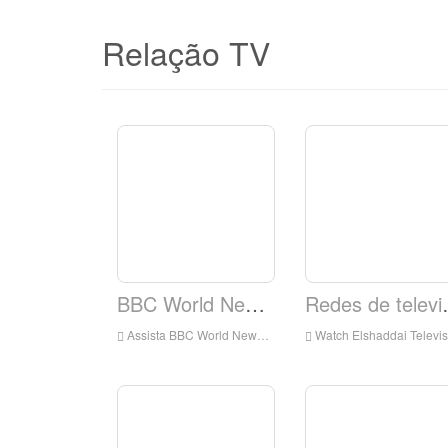
Relação TV
BBC World News TV
Redes de 
Assista BBC World News TV ao vivo on-line, BBC Notícias TV HD Streaming ao vivo, BBC World News TV Watch TV ao vivo da Inglaterra
Watch Elshaddai Television Rede ao vivo on-line, Elshaddai Network de televisão HD Live Streaming, Elshaddai Network de televisão Assista ao vivo TV da Inglaterra