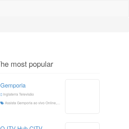
he most popular
Gemporia
Inglaterra Televisão
Assista Gemporia ao vivo Online, Gemporia HD Live Streaming, Gemporia Watch Live TV da Inglaterra
O ITV Hub CITV