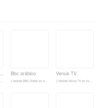
televisão Elshaddai.
Bbc arábico
Venus TV.
Assista BBC Árabe ao vivo on-line, BBC HD Live Streaming, BBC Arabic Watch Live TV da Inglaterra
Assista Venus TV ao vivo on-line, Venus TV HD Live Streaming, Venus TV Watch TV ao vivo da Inglaterra