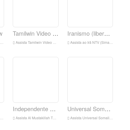
w
Tamilwin Video News.
Iranismo (liberdade de tempo)
Assista Tamilwin Video News ao vivo on-line, Tamilwin Video News HD Streaming ao vivo, Tamilwin Video News Assista ao vivo TV da Inglaterra
Assista ao Irã NTV (Simay Azadi) ao vivo on-line, Iranntv (Simay Azadi) HD Live Streaming, Iranntv (Simay Azadi) Assista ao vivo TV da Inglaterra
Independente separado
Universal Somali TV
Assista Al Mustakillah TV ao vivo Online, Al Mustakillah TV HD Live Streaming, Al Mustakillah TV Watch Live TV da Inglaterra
Assista Universal Somali TV ao vivo on-line, Universal Somália TV HD Live Streaming, Universal Somali TV Watch TV ao vivo da Inglaterra