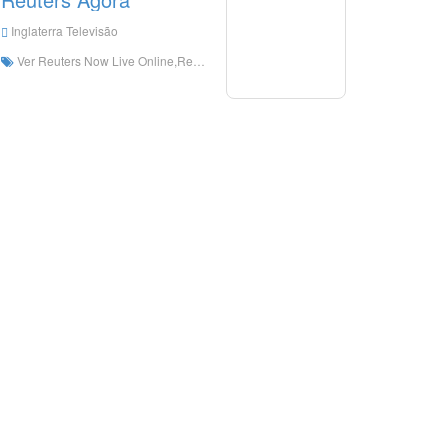
Inglaterra Televisão
Ver Reuters Now Live Online,Reuters Now HD Live Streaning,Reuters Now Watch Live TV from England