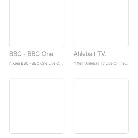
BBC - BBC One
Ahlebait TV.
Xem BBC - BBC One Live Online, BBC - BBC One HD Live Streaming, BBC - BBC One Watch Truyền hình trực tiếp từ Anh
Xem Ahlebait TV Live Online, Ahlebait TV HD Live Streaming, Ahlebait TV Watch Live TV từ Anh