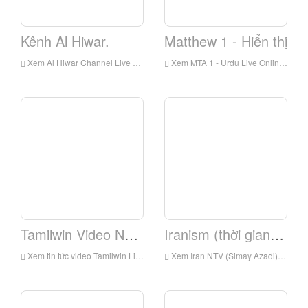
Kênh Al Hiwar.
Matthew 1 - Hiển thị
Xem Al Hiwar Channel Live Online, Al Hiwar Channel HD Live Streaming, Al Hiwar Channel Watch Live TV từ Anh
Xem MTA 1 - Urdu Live Online, MTA 1 - Urdu HD Live Streaming, MTA 1 - Urdu xem truyền hình trực tiếp từ Anh
Tamilwin Video News.
Iranism (thời gian tự do)
Xem tin tức video Tamilwin Live trực tuyến, Tamilwin Video Tin tức HD Live Streaming, Tamilwin Video News Xem trực tiếp TV từ Anh
Xem Iran NTV (Simay Azadi) Live Online, Iranntv (Simay Azadi) HD Live Streaming, Iranntv (Simay Azadi) Xem TV trực tiếp từ Anh