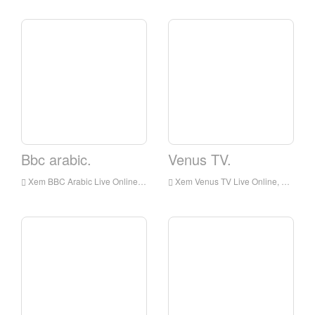
Bbc arabic.
Venus TV.
Xem BBC Arabic Live Online, BBC Ả Rập HD Live Streaming, BBC Watch Watch Live TV từ Anh
Xem Venus TV Live Online, Venus TV HD Live Streaming, Venus TV Watch Truyền hình trực tiếp từ Anh