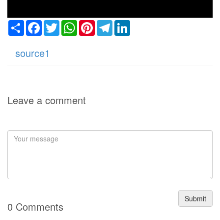
Share
Facebook
Twitter
WhatsApp
Pinterest
Telegram
LinkedIn
source1
Leave a comment
an
Submit
0 Comments