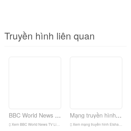
Truyền hình liên quan
BBC World News TV
Mạng truyền hình Elshaddai.
Xem BBC World News TV Live trực tuyến, BBC World News TV HD Live Streaming, BBC World News TV Watch Truyền hình trực tiếp từ Anh
Xem mạng truyền hình Elshaddai trực tuyến trực tuyến, mạng truyền hình Elshaddai HD Live Streaming, mạng truyền hình Elshaddai Xem truyền hình trực tiếp từ Anh