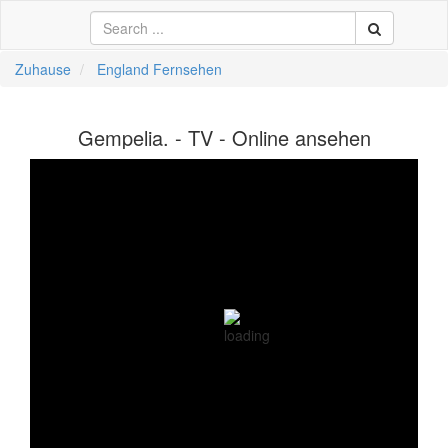
Zuhause
England Fernsehen
中文
Gempelia. - TV - Online ansehen
ال
li
кий
sch
 Việt
어
a
n
reich