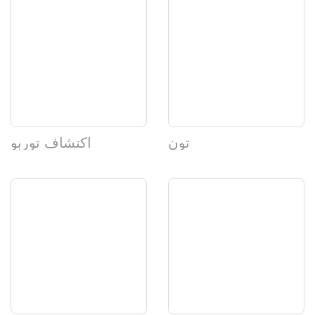
تون
اكتشاف توربو