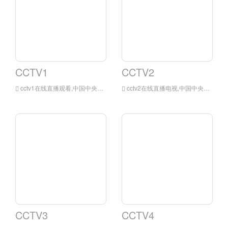
CCTV1
CCTV2
cctv1在线直播观看,中国中央电视台综合频道（频道呼号：CCTV-1 综合）是中国中央电视台拥有的一条以普通话为主的综合节目频道，该频道为中国中央电视台发展最早、影响力最大的综合频道。
cctv2在线直播电视,中国中央电视台财经频道是中国中央电视台拥有的一条以普通话广播为主的财经频道。该频道以专业财经信息为核心内容，以生活服务和消费时尚为辅助内容。
CCTV3
CCTV4