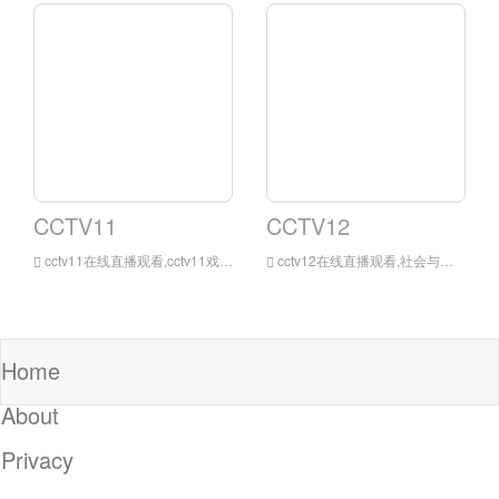
CCTV11
CCTV12
cctv11在线直播观看,cctv11戏曲频道全天24小时不间断滚动播出，是中国覆盖面最广、影响力、最大的专业性戏曲频道。
cctv12在线直播观看,社会与法频道将努力做到贴近实际、贴近生活，努力做到好看、有用。它将依托中央电视台长期积累的传播资源，以社会、道德、法律等为主要内容，以新闻、专题、访谈、现场直
Home
About
Privacy