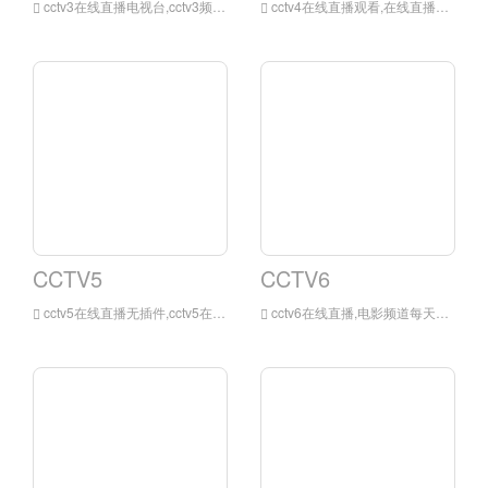
cctv3在线直播电视台,cctv3频道是中国中央电视台拥有的一条以普通话广播为主的综艺频道，该频道为中国中央电视台以娱乐节目为主的专业频道，该频道为中国中央电视台影响力最大、最专业的综艺频道。
cctv4在线直播观看,在线直播电视频道以新闻节目为主导，及时、客观、深入地报道和评述国内和国际新闻，同时向观众提供娱乐、教育、资讯等多方面的综合服务。
CCTV5
CCTV6
cctv5在线直播无插件,cctv5在线直播电视频道是国内创办最早、规模最大、拥有世界众多顶级赛事国内独家报道权的专业体育频道。
cctv6在线直播,电影频道每天播出9部中、外影片和各类动画片、美术片、科教片、纪录片、专题片等，播出时间达24个小时。