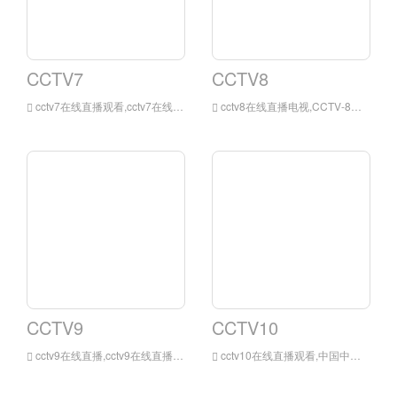
CCTV7
CCTV8
cctv7在线直播观看,cctv7在线直播最初是中国中央电视台少儿·军事·农业·科技频道，是中国中央电视台拥有的一条以普通话广播的公共服务频道。
cctv8在线直播电视,CCTV-8在剧目选择上采取本土与海外结合、自制与采购并举，为广大观众提供多元化的电视剧节目，实现剧目播放多类型、多风格、多层次，雅俗共赏，老少皆宜。
CCTV9
CCTV10
cctv9在线直播,cctv9在线直播在线直播电视是中国中央电视台拥有的两条以播放纪录片为主的频道，分为中文纪录频道（中文版）和英语纪录频道（英文版），为中国中央电视台开播的以全天24小时不间断播放纪
cctv10在线直播观看,中国中央电视台科教频道中华人民共和国政府“科教兴国”方略，以提高国民素质为宗旨，以教育、科学、文化为题材内容的专业电视频道。