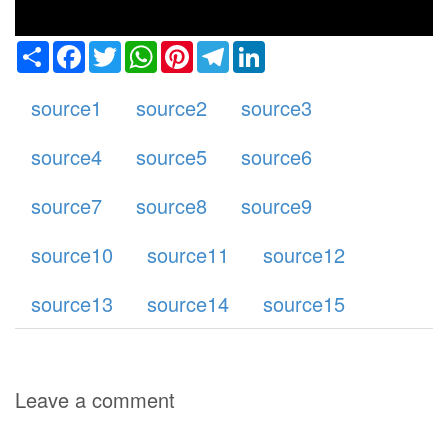
Share
Facebook
Twitter
WhatsApp
Pinterest
Telegram
LinkedIn
source1
source2
source3
source4
source5
source6
source7
source8
source9
source10
source11
source12
source13
source14
source15
Leave a comment