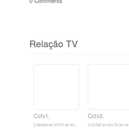
0 Comments
Relação TV
Cctv1.
Cctv2.
Assista ao CCTv1 ao vivo on-line, canal integrado da China Central Televisão (Channel Call Sign: CCTV-1 Integrated) é um canal de programa integrado baseado em mandarim de propriedade da China Central Television. Este canal é o primeiro e mais influente canal integrado da China Central Television.
CCTv2 on-line TV ao vivo, o China Central Television Financial Channel é um canal financeiro de propriedade da China Central Television que transmite principalmente em mandarim. Este canal leva informações financeiras profissionais como conteúdo principal, e usa serviços de vida e moda do consumidor como conteúdo suplementar.