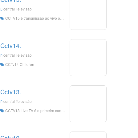
central Televisão
CCTV15 é transmissão ao vivo online. O canal de música do CCTV CCTV15 se concentra na transmissão de música clássica chinesa e estrangeira, música nacional de todo o mundo e música popular, e promove vigorosamente a música nacional chinesa.
Cctv14.
central Televisão
CCTv14 Children
Cctv13.
central Televisão
CCTV13 Live TV é o primeiro canal de notícias na China continental que transmite notícias, comentários e entrevistas durante todo o dia.
Cctv12.