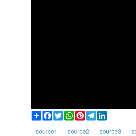
Share
Facebook
Twitter
WhatsApp
Pinterest
Telegram
LinkedIn
source1
source2
source3
s