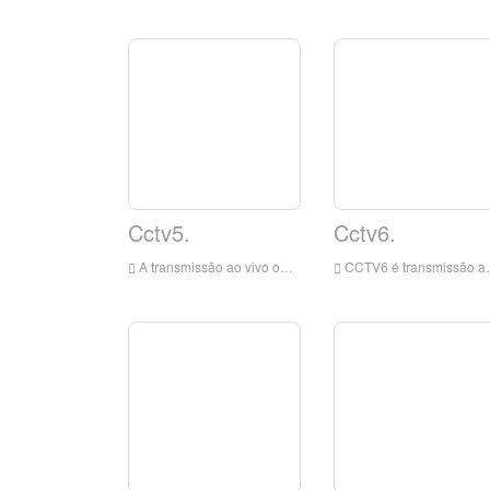
Cctv5.
Cctv6.
A transmissão ao vivo online CCTV5 não tem plug-ins. O CCTv5 Live Broadcast TV Channel é o mais antigo e maior canal esportivo profissional da China, que tem direitos exclusivos de relatórios domésticos para muitos dos principais eventos do mundo.
CCTV6 é transmissão ao vivo online. O canal de filme transmite 9 filmes chineses e estrangeiros e vários desenhos animados, filmes de arte, filmes científicos e educacionais, documentários, filmes de recursos, etc., com um tempo de transmissão de até 24 horas.