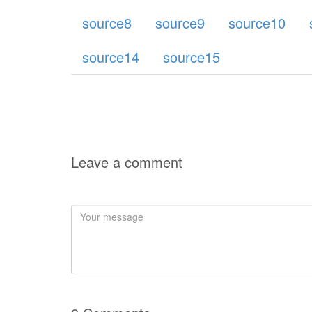
source8
source9
source10
source14
source15
Leave a comment