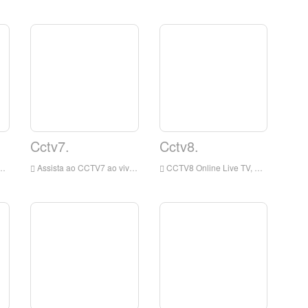
Cctv7.
Cctv8.
Assista ao CCTV7 ao vivo on-line. A transmissão ao vivo do CCTV7 era originalmente as crianças, militares, agricultura e ciência e tecnologia de tecnologia da China Central Television. É uma transmissão de canal de serviço público em mandarim de propriedade da China Central Television.
CCTV8 Online Live TV, CCTV-8 adota a combinação de locais e estrangeiros, auto-feitos e aquisições na seleção de repertórios, para fornecer uma ampla gama de programas de drama de TV para o público, para alcançar vários tipos, vários estilos e vários tipos Níveis de repertórios, refinados e populares, adequados para todas as idades.