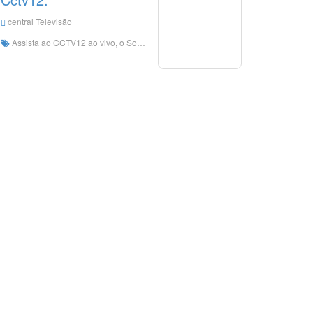
central Televisão
Assista ao CCTV12 ao vivo, o Social and Law Channel se esforçará para estar perto da realidade, perto da vida e se esforça para ser bonita e útil. Vai depender do acúmulo de longa duração do CCTV de recursos de comunicação, com conteúdo social, moral e legal como conteúdo principal, com notícias, tópicos especiais, entrevistas e live direto