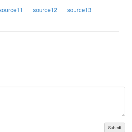
source11
source12
source13
Submit