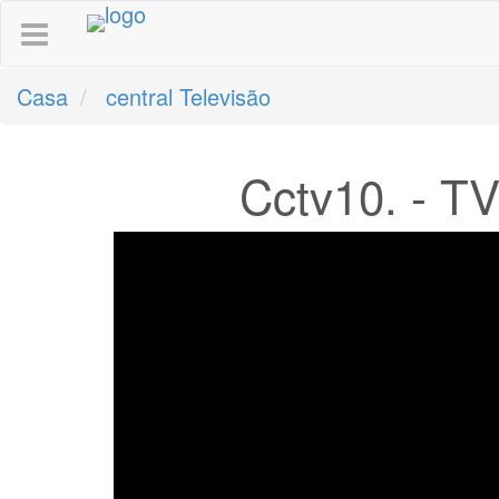
Casa
central Televisão
Cctv10. - TV 