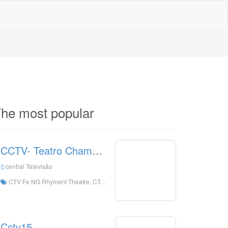
he most popular
CCTV- Teatro Champion.
central Televisão
CTV Fe NG Rhyment Theatre, CTV Fe NG Rhyme Teatro Programação Programação
Cctv15.