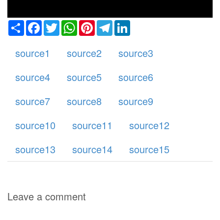
Share
Facebook
Twitter
WhatsApp
Pinterest
Telegram
LinkedIn
source1
source2
source3
source4
source5
source6
source7
source8
source9
source10
source11
source12
source13
source14
source15
an
Leave a comment