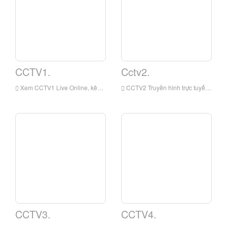
CCTV1.
Cctv2.
Xem CCTV1 Live Online, kênh tích hợp của Truyền hình Trung ương Trung Quốc (Dấu hiệu cuộc gọi kênh: CCTV-1 Tích hợp) là kênh chương trình tích hợp dựa trên tiếng Quan thoại thuộc sở hữu của Truyền hình Trung Quốc. Kênh này là kênh tích hợp sớm nhất và có ảnh hưởng nhất của truyền hình trung ương Trung Quốc.
CCTV2 Truyền hình trực tuyến trực tuyến, kênh tài chính truyền hình trung ương Trung Quốc là một kênh tài chính thuộc sở hữu của Truyền hình Trung ương Trung Quốc, chủ yếu phát sóng trong tiếng phổ thông. Kênh này có thông tin tài chính chuyên nghiệp như nội dung cốt lõi của nó và sử dụng dịch vụ cuộc sống và thời trang tiêu dùng như nội dung bổ sung.
CCTV3.
CCTV4.