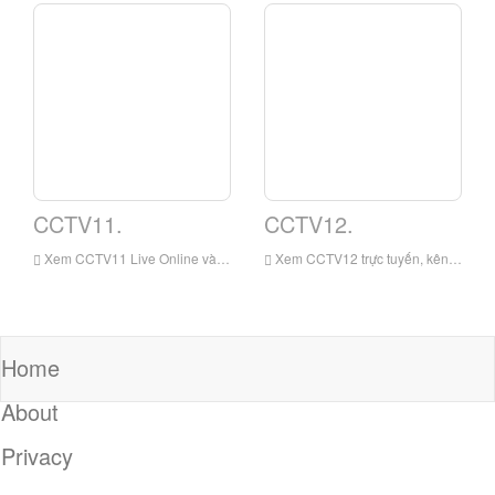
CCTV11.
CCTV12.
Xem CCTV11 Live Online và kênh Opera CCTV11 phát sóng liên tục 24 giờ một ngày. Đây là kênh opera chuyên nghiệp rộng lớn nhất, có ảnh hưởng và lớn nhất tại Trung Quốc.
Xem CCTV12 trực tuyến, kênh xã hội và luật pháp sẽ cố gắng gần gũi với thực tế, gần với cuộc sống và phấn đấu để trở nên xinh đẹp và hữu ích. Nó sẽ dựa vào sự tích lũy dài hạn của CCTV về các nguồn lực truyền thông, với nội dung xã hội, đạo đức và pháp lý như nội dung chính, với tin tức, chủ đề đặc biệt, phỏng vấn và trực tiếp trực tiếp
Home
About
Privacy