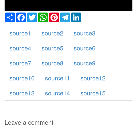
Share
Facebook
Twitter
WhatsApp
Pinterest
Telegram
LinkedIn
source1
source2
source3
source4
source5
source6
source7
source8
source9
source10
source11
source12
source13
source14
source15
Leave a comment