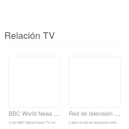
Relación TV
BBC World News TV
Red de televisión Elshaddai
Ver BBC World News TV Live Online, BBC World News TV HD Streaming en vivo, BBC World News TV Watch Live TV de Inglaterra
Mire la red de televisión elshaddai en vivo en línea, elshaddai Television Network HD Streaming en vivo, elshaddai Television Network Watch Live TV de Inglaterra