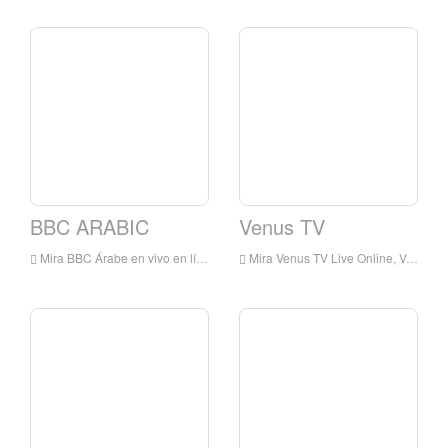
BBC ARABIC
Venus TV
Mira BBC Árabe en vivo en línea, BBC Árabe HD Streaming en vivo, BBC Arabic Watch TV en vivo de Inglaterra
Mira Venus TV Live Online, Venus TV HD Streaming en vivo, Venus TV Watch TV en vivo de Inglaterra