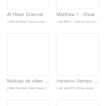
Al Hiwar Channel
Matthew 1 - Show
Mira al Hiwar Channel Live Online, Al Hiwar Channel HD Streaming en vivo, Al Hiwar Channel Watch TV en vivo de Inglaterra
Ver MTA 1 - Urdu en vivo en línea, MTA 1 - Urdu HD Streaming en vivo, MTA 1 - Urdu Watch Live TV de Inglaterra
Noticias de video Tamilwin
Iranismo (tiempo de libertad)
Mira Tamilwin Video News Live Online, Tamilwin Video News HD Streaming en vivo, Tamilwin Video News Watch Live TV de Inglaterra
Ver Irán NTV (Simay Azadi) Live Online, IranTV (Simay Azadi) HD Streaming, IranNTV (Simay Azadi) Reloj TV en vivo de Inglaterra