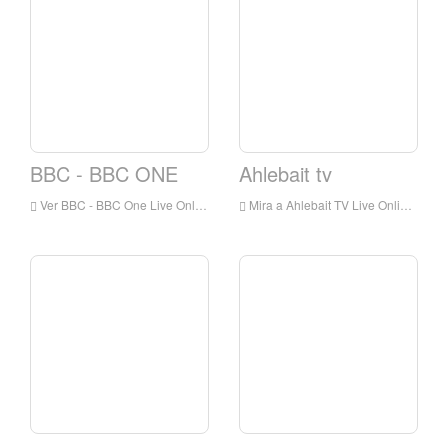
BBC - BBC ONE
Ahlebait tv
Ver BBC - BBC One Live Online, BBC - BBC One HD Streaming en vivo, BBC - BBC One Watch TV en vivo de Inglaterra
Mira a Ahlebait TV Live Online, Ahlebait TV HD Streaming en vivo, Ahlebait TV Reloj en vivo de Inglaterra