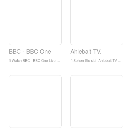
BBC - BBC One
Ahlebait TV.
Watch BBC - BBC One Live online, BBC - BBC ONE HD Live Streaming, BBC - BBC One Live-TV aus England
Sehen Sie sich Ahlebait TV Live online an, Ahlebait TV HD Live Streaming, Ahlebait TV Live-TV von England