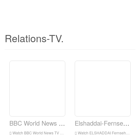
Relations-TV.
BBC World News TV
Elshaddai-Fernsehnetzwerk.
Watch BBC World News TV Live online, BBC World News TV HD Live Streaming, BBC World News TV Live-TV aus England
Watch ELSHADDAI Fernsehnetzwerk live online, Elshaddai Fernseher HD Live-Streaming, Elshaddai Fernsehnetzwerk Live-TV aus England