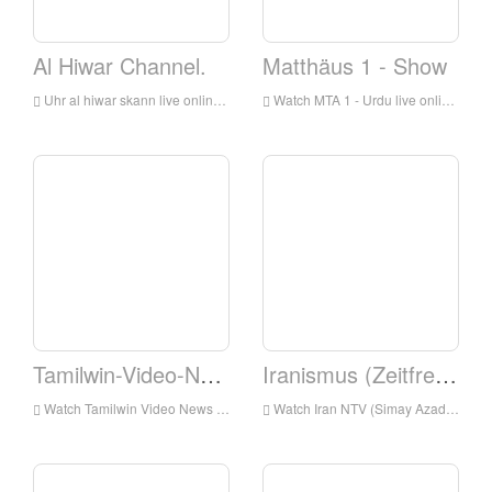
Al Hiwar Channel.
Matthäus 1 - Show
Uhr al hiwar skann live online, al hiwar channel hd live streaming, al hiwar kanal uhr live tv aus england
Watch MTA 1 - Urdu live online, MTA 1 - Urdu HD Live Streaming, MTA 1 - Urdu Live-TV aus England
Tamilwin-Video-News.
Iranismus (Zeitfreiheit)
Watch Tamilwin Video News Live online, Tamilwin Video News HD Live-Streaming, Tamilwin Video News Watch Live-TV aus England
Watch Iran NTV (Simay Azadi) live online, Iranntv (Simay Azadi) HD Live-Streaming, Iranntv (Simay Azadi) Live-TV von England ansehen