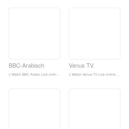
BBC-Arabisch
Venus TV.
Watch BBC Arabic Live online, BBC Arabic HD Live-Streaming, BBC-arabische Sehenswürdigkeit Live-TV aus England
Watch Venus TV Live online, Venus TV HD Live Streaming, Venus TV Live-TV von England