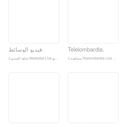
Telelombardia.
فيديو الوسائط.
شاهد الفيديو MediaSet Live على الإنترنت، فيديو MediaSet HD، فيديو، فيديو