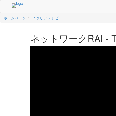
ホームページ
イタリア テレビ
中文
ال
li
кий
sch
 Việt
어
ンス