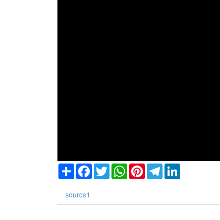
リア
ド
ストラリア
ラエル
ンの
プト
ランド
ダ
ェーデン
Share
Facebook
Twitter
WhatsApp
Pinterest
Telegram
LinkedIn
source1