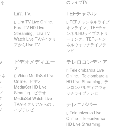
のライブTV
7を
Lira TV.
TEFチャネル
Lira TV Live Online、
TEFチャンネルライブ
Kora TV HD Live
オンライン、TEFチャ
Streaming、Lira TV
ンネルHDライブストリ
Watch Live TVがイタリ
ーミング、TEFチャン
アからLive TV
ネルウォッチライブテ
レビ
ャ
ビデオメディエー
テレロコンディア
テ
Telelombardia Live
ンネ
Video MediaSet Live
Online、Telelombardia
ラ
Online、ビデオ
HD Live Streaming、テ
チ
MediaSet HD Live
レロンバルディアウォ
イ
Steaning、ビデオ
ッチライブテレビ
フ
MediaSet Watch Live
テレニババー
ル
TVがイタリアからのラ
ブ
イブテレビ
Teleuniverso Live
Online、Teleuniverso
HD Live Streaming、