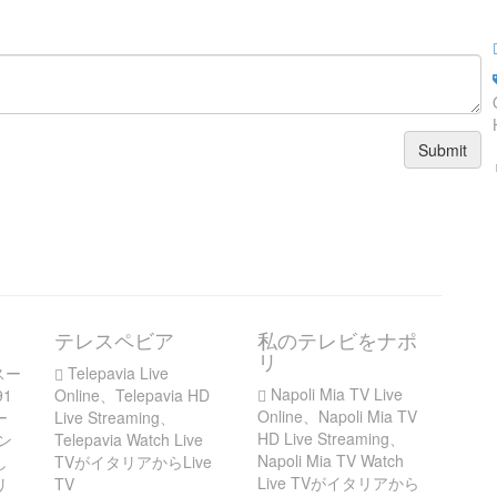
Submit
テレスペビア
私のテレビをナポ
リ
スー
Telepavia Live
Napoli Mia TV Live
1
Online、Telepavia HD
Online、Napoli Mia TV
ー
Live Streaming、
HD Live Streaming、
ン
Telepavia Watch Live
Napoli Mia TV Watch
し
TVがイタリアからLive
Live TVがイタリアから
リ
TV