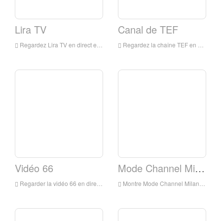
Lira TV
Canal de TEF
Regardez Lira TV en direct en ligne, Kora TV HD Streaming en direct, Lira TV Watch Live TV de Italie
Regardez la chaîne TEF en direct en ligne, Tef Channel HD Streaming en direct, TEF Channel Watch TV en direct de l'Italie
Vidéo 66
Mode Channel Milano
Regarder la vidéo 66 en direct en ligne, vidéo 66 HD en direct en direct, vidéo 66 regarder la télévision en direct d'Italie
Montre Mode Channel Milano en direct en ligne, Mode Channel Milano HD Streaming en direct, Mode Channel Milano Montre Live TV de Italie