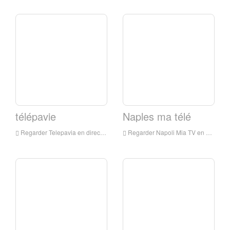
télépavie
Naples ma télé
Regarder Telepavia en direct en ligne, Telepavia HD Streaming en direct, Telepavie, regarder la télévision en direct d'Italie
Regarder Napoli Mia TV en direct en ligne, Napoli Mia TV HD Streaming en direct, Napoli Mia TV Watch Live TV de Italie