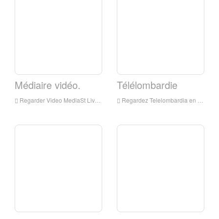
Médiaire vidéo.
Télélombardie
Regarder Video MediaSt Live Online, vidéo MediaSet HD Scheaning, vidéos MediaSt Watch Live TV de Italie
Regardez Telelombardia en direct en ligne, Telelombardia HD Streaming en direct, Telelombardia Regarder la télévision en direct de l'Italie