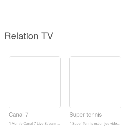
Relation TV
Canal 7
Super tennis
Montre Canal 7 Live Streaming Online, Canal 7 Live Streaming, Canal 7 est une chaîne de télévision en Italie
Super Tennis est un jeu vidéo de tennis de 1991 pour les Super Nes. Il a libéré des premiers points de la vie de l