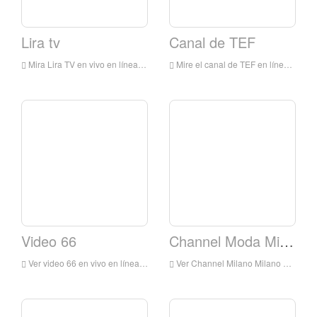
Lira tv
Canal de TEF
Mira Lira TV en vivo en línea, Corra TV HD Streaming en vivo, Lira TV Reloj TV en vivo de Italia
Mire el canal de TEF en línea en línea, TEF Channel HD Streaming en vivo, TEF Channel Watch Live TV de Italia
Video 66
Channel Moda Milano
Ver video 66 en vivo en línea, Video 66 HD Streaming en vivo, Video 66 Ver TV en vivo de Italia
Ver Channel Milano Milano Live Online, Channel Milano Milano HD Streaming, Channel Milano Milano Watch TV en vivo de Italia