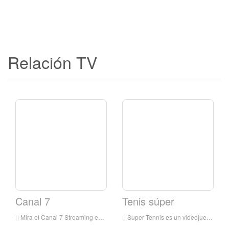
Relación TV
Canal 7
Tenis súper
Mira el Canal 7 Streaming en vivo en línea, Canal 7 Streaming en vivo, Canal 7 es una estación de televisión en Italia
Super Tennis es un videojuego de tenis de 1991 para los Super Nes. Liberado en los primeros puntos en el estante de Super Nintendo vive y usa el modo 7