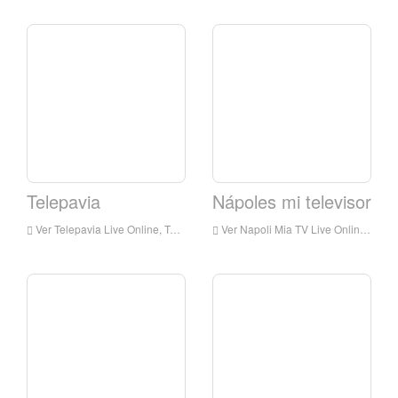
Telepavia
Nápoles mi televisor
Ver Telepavia Live Online, Telepavia HD Streaming en vivo, Telepavia Watch Live TV de Italia
Ver Napoli Mia TV Live Online, Napoli Mia TV HD Streaming en vivo, Napoli Mia TV Reloj en vivo TV en vivo de Italia