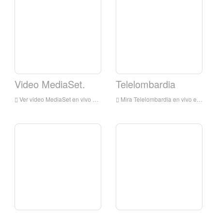
Video MediaSet.
Telelombardia
Ver video MediaSet en vivo en línea, video MediaSet HD en vivo, videos MediSet Watch Live TV de Italia
Mira Telelombardia en vivo en línea, Telemombardia HD Streaming en vivo, Telemombardia Reloj TV en vivo de Italia